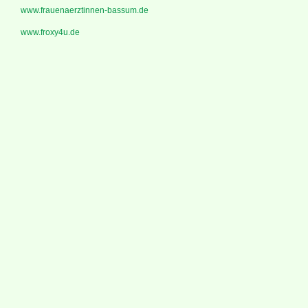
www.frauenaerztinnen-bassum.de
www.froxy4u.de