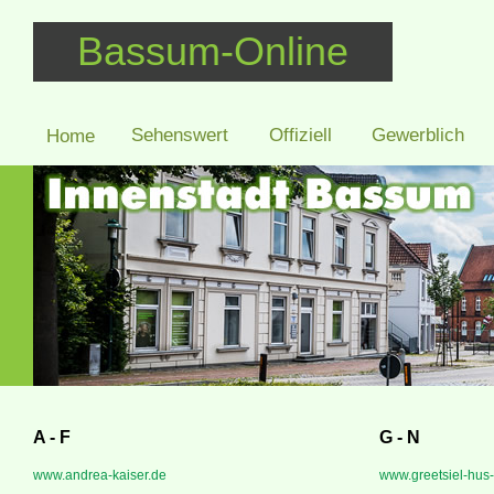
Bassum-Online
Sehenswert
Offiziell
Gewerblich
Home
A - F
G - N
www.andrea-kaiser.de
www.greetsiel-hus