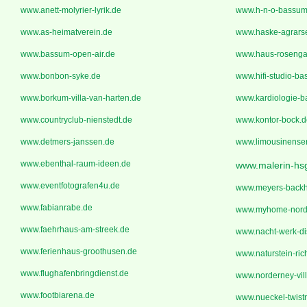
www.anett-molyrier-lyrik.de
www.h-n-o-bassum
www.as-heimatverein.de
www.haske-agrarse
www.bassum-open-air.de
www.haus-rosenga
www.bonbon-syke.de
www.hifi-studio-b
www.borkum-villa-van-harten.de
www.kardiologie-
www.countryclub-nienstedt.de
www.kontor-bock.d
www.detmers-janssen.de
www.limousinenser
www.ebenthal-raum-ideen.de
www.malerin-hs
www.eventfotografen4u.de
www.meyers-backh
www.fabianrabe.de
www.myhome-nord
www.faehrhaus-am-streek.de
www.nacht-werk-di
www.ferienhaus-groothusen.de
www.naturstein-ric
www.flughafenbringdienst.de
www.norderney-vil
www.footbiarena.de
www.nueckel-twist